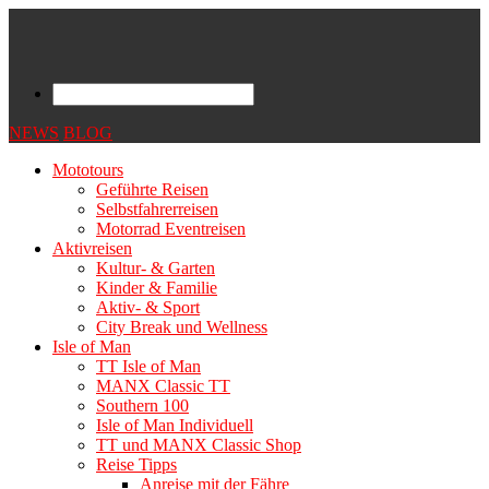
NEWS
BLOG
Mototours
Geführte Reisen
Selbstfahrerreisen
Motorrad Eventreisen
Aktivreisen
Kultur- & Garten
Kinder & Familie
Aktiv- & Sport
City Break und Wellness
Isle of Man
TT Isle of Man
MANX Classic TT
Southern 100
Isle of Man Individuell
TT und MANX Classic Shop
Reise Tipps
Anreise mit der Fähre