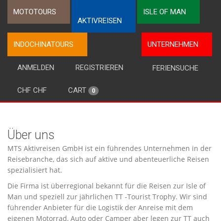
MOTOTOURS
ISLE OF MAN
AKTIVREISEN
INDOCHINATOURS
UNTERNEHMEN
ANMELDEN
REGISTRIEREN
FERIENSUCHE
CHF CHF
CART
0
Über uns
MTS Aktivreisen GmbH ist ein führendes Unternehmen in der
Reisebranche, das sich auf aktive und abenteuerliche Reisen
spezialisiert hat.
Die Firma ist überregional bekannt für die Reisen zur Isle of
Man und speziell zur jährlichen TT -Tourist Trophy. Wir sind
führender Anbieter für die Logistik der Anreise mit dem
eigenen Motorrad, Auto oder Camper aber legen zur TT auch