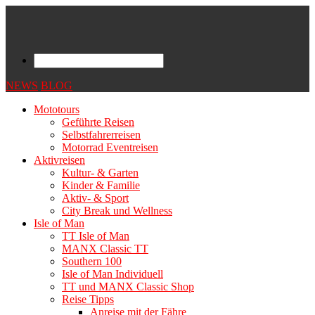
NEWS
BLOG
Mototours
Geführte Reisen
Selbstfahrerreisen
Motorrad Eventreisen
Aktivreisen
Kultur- & Garten
Kinder & Familie
Aktiv- & Sport
City Break und Wellness
Isle of Man
TT Isle of Man
MANX Classic TT
Southern 100
Isle of Man Individuell
TT und MANX Classic Shop
Reise Tipps
Anreise mit der Fähre