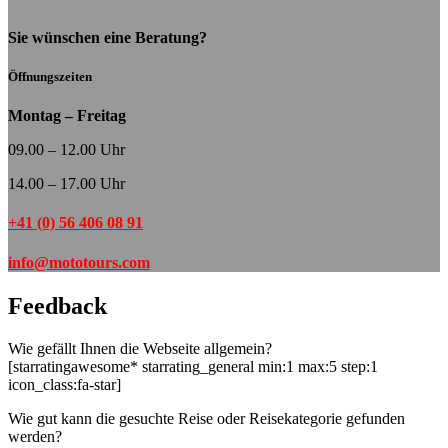
Sie wünschen eine Beratung?
Öffnungszeiten
Montag – Freitag
09.00 – 12.00 Uhr
14.00 – 17.00 Uhr
+41 (0) 56 406 08 91
info@mototours.com
Feedback
Wie gefällt Ihnen die Webseite allgemein?
[starratingawesome* starrating_general min:1 max:5 step:1
icon_class:fa-star]
Wie gut kann die gesuchte Reise oder Reisekategorie gefunden
werden?