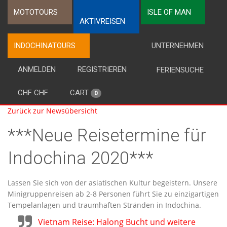
MOTOTOURS
ISLE OF MAN
AKTIVREISEN
INDOCHINATOURS
UNTERNEHMEN
ANMELDEN
REGISTRIEREN
FERIENSUCHE
CHF CHF
CART
0
Zurück zur Newsübersicht
***Neue Reisetermine für
Indochina 2020***
Lassen Sie sich von der asiatischen Kultur begeistern. Unsere
Minigruppenreisen ab 2-8 Personen führt Sie zu einzigartigen
Tempelanlagen und traumhaften Stränden in Indochina.
Vietnam Reise: Halong Bucht und weitere