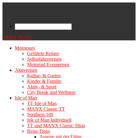
NEWS
BLOG
Mototours
Geführte Reisen
Selbstfahrerreisen
Motorrad Eventreisen
Aktivreisen
Kultur- & Garten
Kinder & Familie
Aktiv- & Sport
City Break und Wellness
Isle of Man
TT Isle of Man
MANX Classic TT
Southern 100
Isle of Man Individuell
TT und MANX Classic Shop
Reise Tipps
Anreise mit der Fähre