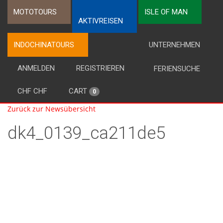
MOTOTOURS
ISLE OF MAN
AKTIVREISEN
INDOCHINATOURS
UNTERNEHMEN
ANMELDEN
REGISTRIEREN
FERIENSUCHE
CHF CHF
CART
0
Zurück zur Newsübersicht
dk4_0139_ca211de5