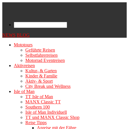
NEWS
BLOG
Mototours
Geführte Reisen
Selbstfahrerreisen
Motorrad Eventreisen
Aktivreisen
Kultur- & Garten
Kinder & Familie
Aktiv- & Sport
City Break und Wellness
Isle of Man
TT Isle of Man
MANX Classic TT
Southern 100
Isle of Man Individuell
TT und MANX Classic Shop
Reise Tipps
Anreise mit der Fähre