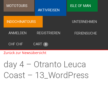
MOTOTOURS
ISLE OF MAN
AKTIVREISEN
INDOCHINATOURS
UNTERNEHMEN
ANMELDEN
REGISTRIEREN
FERIENSUCHE
CHF CHF
CART
0
Zurück zur Newsübersicht
day 4 – Otranto Leuca
Coast – 13_WordPress