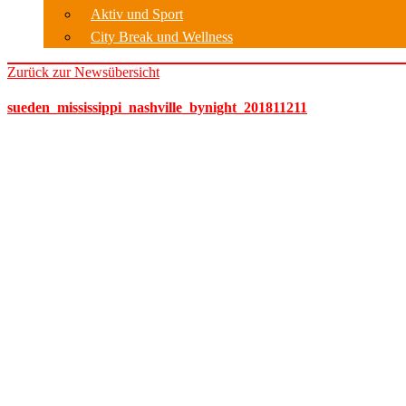
Aktiv und Sport
City Break und Wellness
Zurück zur Newsübersicht
sueden_mississippi_nashville_bynight_201811211