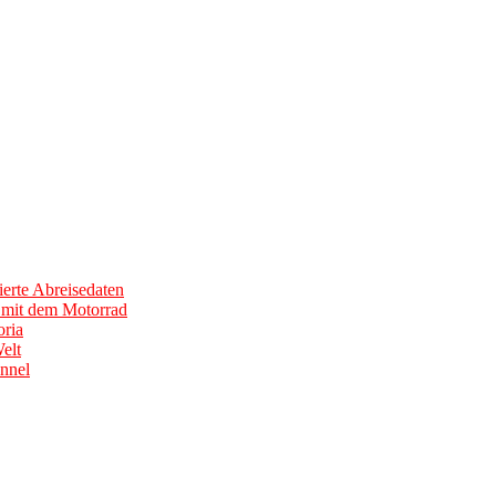
erte Abreisedaten
0 mit dem Motorrad
ria
elt
nnel