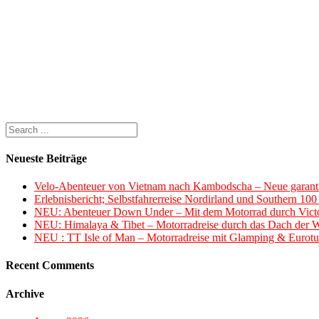
Neueste Beiträge
Velo-Abenteuer von Vietnam nach Kambodscha – Neue garanti
Erlebnisbericht; Selbstfahrerreise Nordirland und Southern 10
NEU: Abenteuer Down Under – Mit dem Motorrad durch Victo
NEU: Himalaya & Tibet – Motorradreise durch das Dach der W
NEU : TT Isle of Man – Motorradreise mit Glamping & Eurotu
Recent Comments
Archive