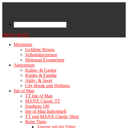
NEWS
BLOG
Mototours
Geführte Reisen
Selbstfahrerreisen
Motorrad Eventreisen
Aktivreisen
Kultur- & Garten
Kinder & Familie
Aktiv- & Sport
City Break und Wellness
Isle of Man
TT Isle of Man
MANX Classic TT
Southern 100
Isle of Man Individuell
TT und MANX Classic Shop
Reise Tipps
Anreise mit der Fähre