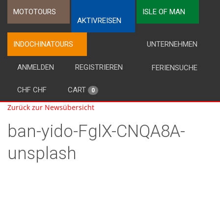
MOTOTOURS
ISLE OF MAN
AKTIVREISEN
INDOCHINATOURS
UNTERNEHMEN
ANMELDEN
REGISTRIEREN
FERIENSUCHE
CHF CHF
CART
0
Zurück zur Newsübersicht
ban-yido-FglX-CNQA8A-
unsplash