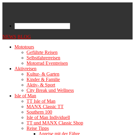
NEWS
BLOG
Mototours
Geführte Reisen
Selbstfahrerreisen
Motorrad Eventreisen
Aktivreisen
Kultur- & Garten
Kinder & Familie
Aktiv- & Sport
City Break und Wellness
Isle of Man
TT Isle of Man
MANX Classic TT
Southern 100
Isle of Man Individuell
TT und MANX Classic Shop
Reise Tipps
Anreise mit der Fähre