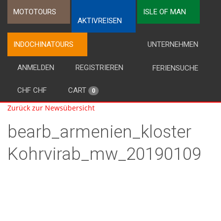
MOTOTOURS
ISLE OF MAN
AKTIVREISEN
INDOCHINATOURS
UNTERNEHMEN
ANMELDEN
REGISTRIEREN
FERIENSUCHE
CHF CHF
CART
0
Zurück zur Newsübersicht
bearb_armenien_kloster
Kohrvirab_mw_20190109