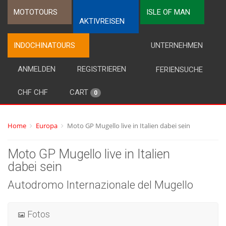
MOTOTOURS
ISLE OF MAN
AKTIVREISEN
INDOCHINATOURS
UNTERNEHMEN
ANMELDEN
REGISTRIEREN
FERIENSUCHE
CHF CHF
CART
0
Home
Europa
Moto GP Mugello live in Italien dabei sein
Moto GP Mugello live in Italien
dabei sein
Autodromo Internazionale del Mugello
Fotos