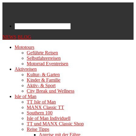
NEWS
BLOG
Mototours
Geführte Reisen
Selbstfahrerreisen
Motorrad Eventreisen
Aktivreisen
Kultur- & Garten
Kinder & Familie
Aktiv- & Sport
City Break und Wellness
Isle of Man
TT Isle of Man
MANX Classic TT
Southern 100
Isle of Man Individuell
TT und MANX Classic Shop
Reise Tipps
Anreise mit der Fähre