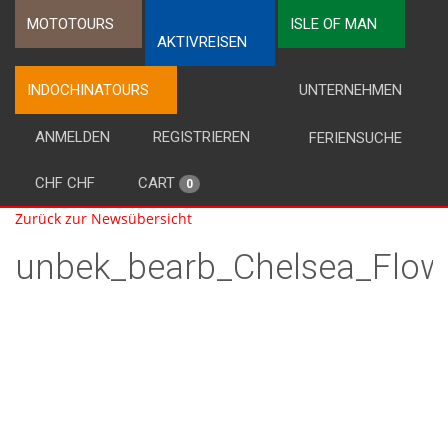
MOTOTOURS
ISLE OF MAN
AKTIVREISEN
INDOCHINATOURS
UNTERNEHMEN
ANMELDEN
REGISTRIEREN
FERIENSUCHE
CHF CHF
CART
0
Zurück zur Newsübersicht
unbek_bearb_Chelsea_Flo