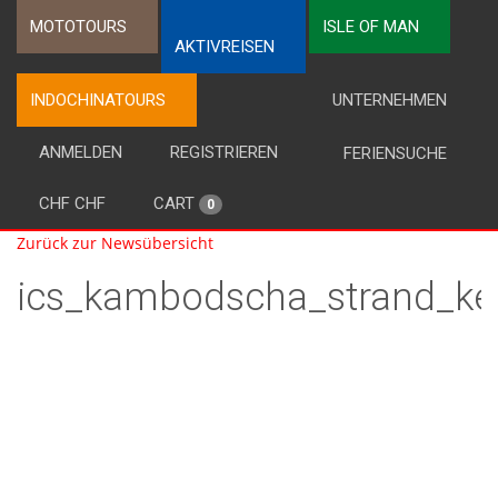
MOTOTOURS
ISLE OF MAN
AKTIVREISEN
INDOCHINATOURS
UNTERNEHMEN
ANMELDEN
REGISTRIEREN
FERIENSUCHE
CHF CHF
CART
0
Zurück zur Newsübersicht
ics_kambodscha_strand_k