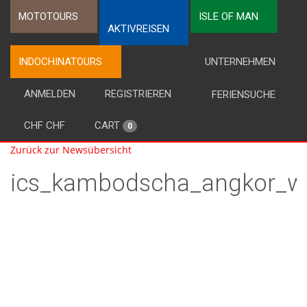
MOTOTOURS
ISLE OF MAN
AKTIVREISEN
INDOCHINATOURS
UNTERNEHMEN
ANMELDEN
REGISTRIEREN
FERIENSUCHE
CHF CHF
CART
0
Zurück zur Newsübersicht
ics_kambodscha_angkor_w