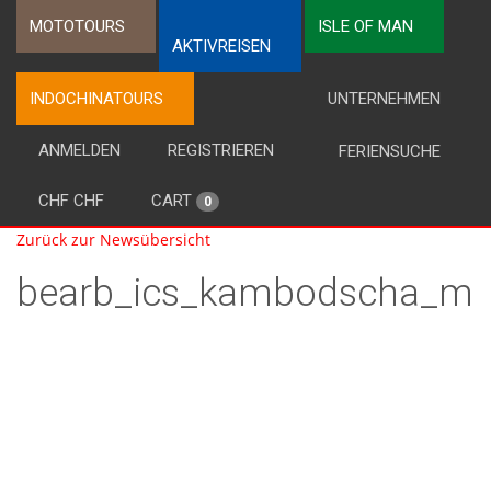
MOTOTOURS
ISLE OF MAN
AKTIVREISEN
INDOCHINATOURS
UNTERNEHMEN
ANMELDEN
REGISTRIEREN
FERIENSUCHE
CHF CHF
CART
0
Zurück zur Newsübersicht
bearb_ics_kambodscha_ma