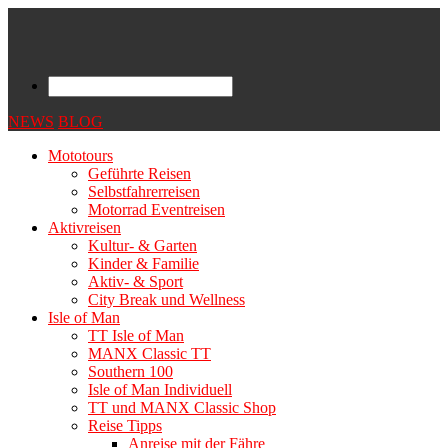
NEWS
BLOG
Mototours
Geführte Reisen
Selbstfahrerreisen
Motorrad Eventreisen
Aktivreisen
Kultur- & Garten
Kinder & Familie
Aktiv- & Sport
City Break und Wellness
Isle of Man
TT Isle of Man
MANX Classic TT
Southern 100
Isle of Man Individuell
TT und MANX Classic Shop
Reise Tipps
Anreise mit der Fähre