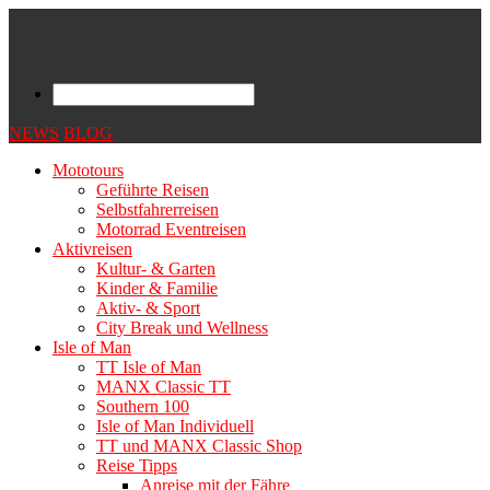
NEWS
BLOG
Mototours
Geführte Reisen
Selbstfahrerreisen
Motorrad Eventreisen
Aktivreisen
Kultur- & Garten
Kinder & Familie
Aktiv- & Sport
City Break und Wellness
Isle of Man
TT Isle of Man
MANX Classic TT
Southern 100
Isle of Man Individuell
TT und MANX Classic Shop
Reise Tipps
Anreise mit der Fähre