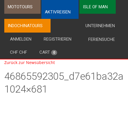
MOTOTOURS
ISLE OF MAN
AKTIVREISEN
INDOCHINATOURS
UNTERNEHMEN
ANMELDEN
REGISTRIEREN
FERIENSUCHE
CHF CHF
CART
0
Zurück zur Newsübersicht
46865592305_d7e61ba32a_
1024×681