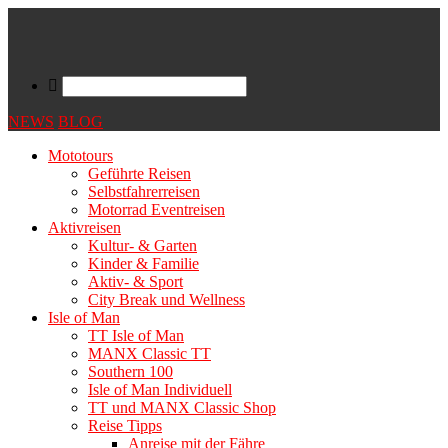
NEWS
BLOG
Mototours
Geführte Reisen
Selbstfahrerreisen
Motorrad Eventreisen
Aktivreisen
Kultur- & Garten
Kinder & Familie
Aktiv- & Sport
City Break und Wellness
Isle of Man
TT Isle of Man
MANX Classic TT
Southern 100
Isle of Man Individuell
TT und MANX Classic Shop
Reise Tipps
Anreise mit der Fähre