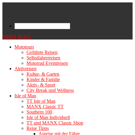
NEWS
BLOG
Mototours
Geführte Reisen
Selbstfahrerreisen
Motorrad Eventreisen
Aktivreisen
Kultur- & Garten
Kinder & Familie
Aktiv- & Sport
City Break und Wellness
Isle of Man
TT Isle of Man
MANX Classic TT
Southern 100
Isle of Man Individuell
TT und MANX Classic Shop
Reise Tipps
Anreise mit der Fähre