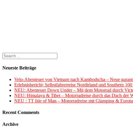
Neueste Beiträge
Velo-Abenteuer von Vietnam nach Kambodscha – Neue garanti
Erlebnisbericht; Selbstfahrerreise Nordirland und Southern 10
NEU: Abenteuer Down Under – Mit dem Motorrad durch Victo
NEU: Himalaya & Tibet – Motorradreise durch das Dach der W
NEU : TT Isle of Man – Motorradreise mit Glamping & Eurotu
Recent Comments
Archive