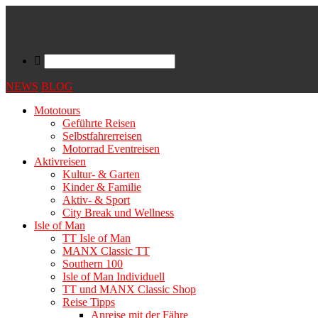
NEWS
BLOG
Mototours
Geführte Reisen
Selbstfahrerreisen
Motorrad Eventreisen
Aktivreisen
Kultur- & Garten
Kinder & Familie
Aktiv- & Sport
City Break und Wellness
Isle of Man
TT Isle of Man
MANX Classic TT
Southern 100
Isle of Man Individuell
TT und MANX Classic Shop
Reise Tipps
Anreise mit der Fähre