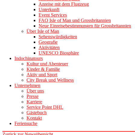
Anreise mit dem Flugzeug
Unterkunft
Event Services
FAQ Isle of Man und Grossbritannien
Neue Einreisebestimmungen für Grossbritannien
Über Isle of Man
Sehenswürdigkeiten
Geografie
Aktivitäten
UNESCO Biosphäre
Indochinatours
Kultur und Abenteuer
Kinder & Familie
Aktiv und Sport
City Break und Wellness
Unternehmen
Über uns
Presse
Karriere
Service Point DHL
Gästebuch
Kontakt
Feriensuche
Zurück zur Newsübersicht