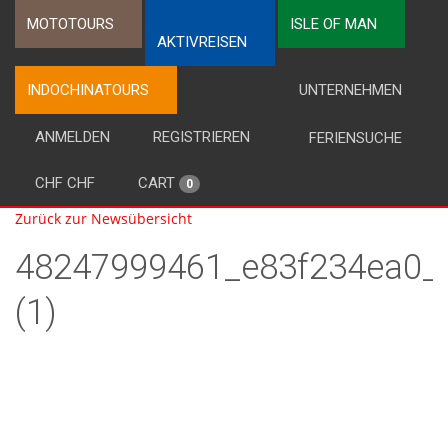
MOTOTOURS
ISLE OF MAN
AKTIVREISEN
INDOCHINATOURS
UNTERNEHMEN
ANMELDEN
REGISTRIEREN
FERIENSUCHE
CHF CHF
CART
0
Zurück zur Newsübersicht
48247999461_e83f234ea0_
(1)