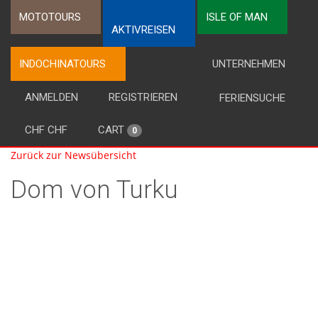
MOTOTOURS
ISLE OF MAN
AKTIVREISEN
INDOCHINATOURS
UNTERNEHMEN
ANMELDEN
REGISTRIEREN
FERIENSUCHE
CHF CHF
CART
0
Zurück zur Newsübersicht
Dom von Turku