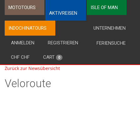
MOTOTOURS
ISLE OF MAN
AKTIVREISEN
INDOCHINATOURS
UNTERNEHMEN
ANMELDEN
REGISTRIEREN
FERIENSUCHE
CHF CHF
CART
0
Zurück zur Newsübersicht
Veloroute