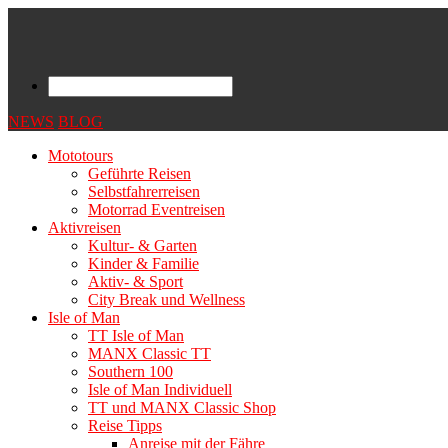
NEWS
BLOG
Mototours
Geführte Reisen
Selbstfahrerreisen
Motorrad Eventreisen
Aktivreisen
Kultur- & Garten
Kinder & Familie
Aktiv- & Sport
City Break und Wellness
Isle of Man
TT Isle of Man
MANX Classic TT
Southern 100
Isle of Man Individuell
TT und MANX Classic Shop
Reise Tipps
Anreise mit der Fähre