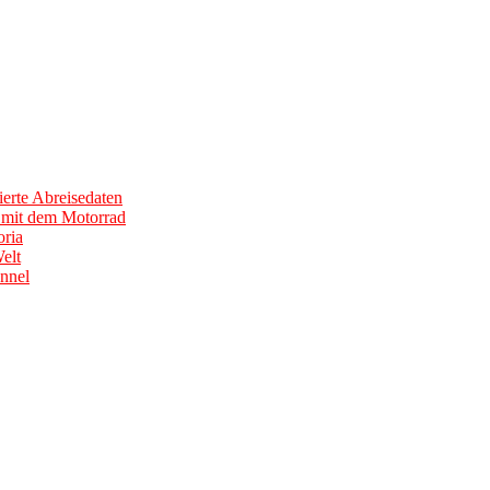
erte Abreisedaten
0 mit dem Motorrad
ria
elt
nnel