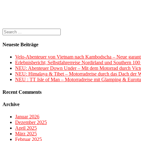
Neueste Beiträge
Velo-Abenteuer von Vietnam nach Kambodscha – Neue garanti
Erlebnisbericht; Selbstfahrerreise Nordirland und Southern 10
NEU: Abenteuer Down Under – Mit dem Motorrad durch Victo
NEU: Himalaya & Tibet – Motorradreise durch das Dach der W
NEU : TT Isle of Man – Motorradreise mit Glamping & Eurotu
Recent Comments
Archive
Januar 2026
Dezember 2025
April 2025
März 2025
Februar 2025