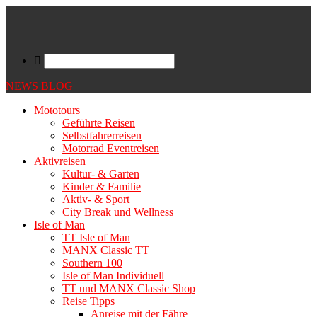
NEWS
BLOG
Mototours
Geführte Reisen
Selbstfahrerreisen
Motorrad Eventreisen
Aktivreisen
Kultur- & Garten
Kinder & Familie
Aktiv- & Sport
City Break und Wellness
Isle of Man
TT Isle of Man
MANX Classic TT
Southern 100
Isle of Man Individuell
TT und MANX Classic Shop
Reise Tipps
Anreise mit der Fähre