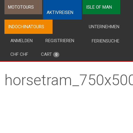
MOTOTOURS
ISLE OF MAN
AKTIVREISEN
INDOCHINATOURS
UNTERNEHMEN
ANMELDEN
REGISTRIEREN
FERIENSUCHE
CHF CHF
CART
0
horsetram_750x50