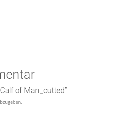
mentar
Calf of Man_cutted”
abzugeben.