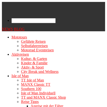
NEWS
BLOG
Mototours
Geführte Reisen
Selbstfahrerreisen
Motorrad Eventreisen
Aktivreisen
Kultur- & Garten
Kinder & Familie
Aktiv- & Sport
City Break und Wellness
Isle of Man
TT Isle of Man
MANX Classic TT
Southern 100
Isle of Man Individuell
TT und MANX Classic Shop
Reise Tipps
Anreise mit der Fähre