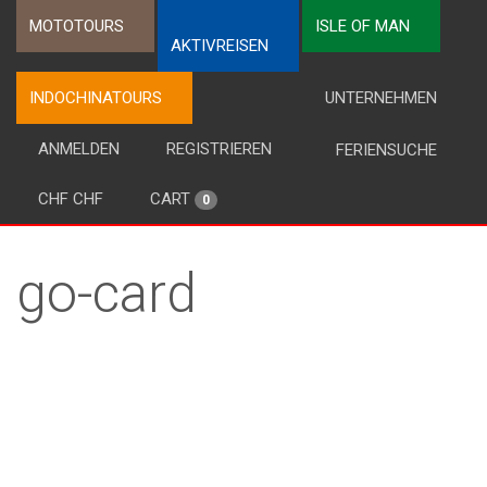
MOTOTOURS
ISLE OF MAN
AKTIVREISEN
INDOCHINATOURS
UNTERNEHMEN
ANMELDEN
REGISTRIEREN
FERIENSUCHE
CHF CHF
CART
0
go-card