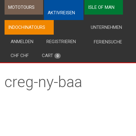
MOTOTOURS
ISLE OF MAN
AKTIVREISEN
INDOCHINATOURS
UNTERNEHMEN
ANMELDEN
REGISTRIEREN
FERIENSUCHE
CHF CHF
CART
0
creg-ny-baa