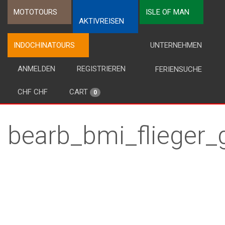
MOTOTOURS
ISLE OF MAN
AKTIVREISEN
INDOCHINATOURS
UNTERNEHMEN
ANMELDEN
REGISTRIEREN
FERIENSUCHE
CHF CHF
CART
0
bearb_bmi_flieger