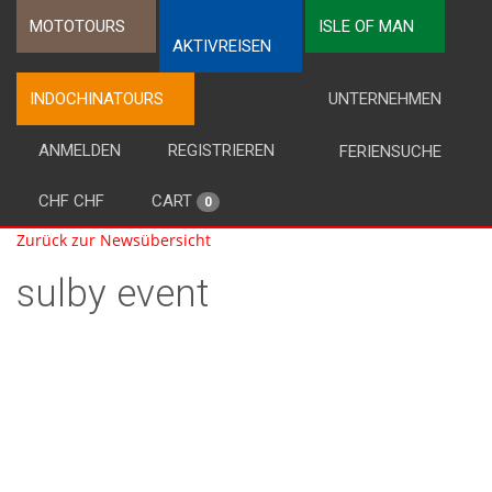
MOTOTOURS
ISLE OF MAN
AKTIVREISEN
INDOCHINATOURS
UNTERNEHMEN
ANMELDEN
REGISTRIEREN
FERIENSUCHE
CHF CHF
CART
0
Zurück zur Newsübersicht
sulby event