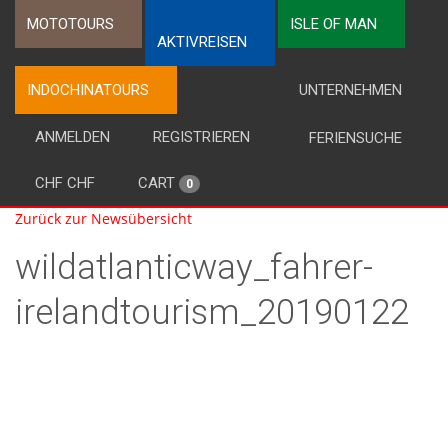
MOTOTOURS
ISLE OF MAN
AKTIVREISEN
INDOCHINATOURS
UNTERNEHMEN
ANMELDEN
REGISTRIEREN
FERIENSUCHE
CHF CHF
CART
0
Zurück zur Newsübersicht
wildatlanticway_fahrer-
irelandtourism_20190122