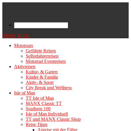
NEWS
BLOG
Mototours
Geführte Reisen
Selbstfahrerreisen
Motorrad Eventreisen
Aktivreisen
Kultur- & Garten
Kinder & Familie
Aktiv- & Sport
City Break und Wellness
Isle of Man
TT Isle of Man
MANX Classic TT
Southern 100
Isle of Man Individuell
TT und MANX Classic Shop
Reise Tipps
Anreise mit der Fähre