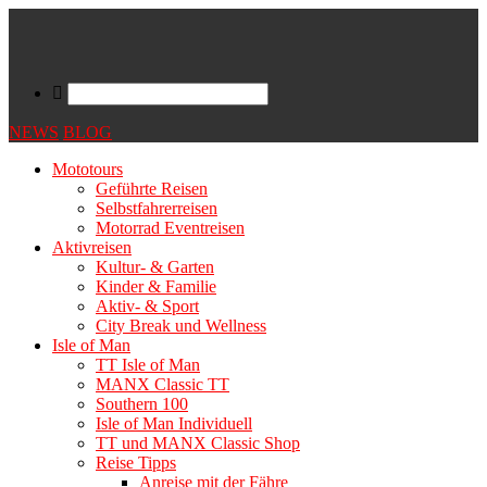
NEWS
BLOG
Mototours
Geführte Reisen
Selbstfahrerreisen
Motorrad Eventreisen
Aktivreisen
Kultur- & Garten
Kinder & Familie
Aktiv- & Sport
City Break und Wellness
Isle of Man
TT Isle of Man
MANX Classic TT
Southern 100
Isle of Man Individuell
TT und MANX Classic Shop
Reise Tipps
Anreise mit der Fähre