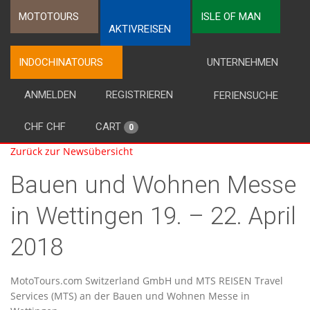
MOTOTOURS
ISLE OF MAN
AKTIVREISEN
INDOCHINATOURS
UNTERNEHMEN
ANMELDEN
REGISTRIEREN
FERIENSUCHE
CHF CHF
CART
0
Zurück zur Newsübersicht
Bauen und Wohnen Messe
in Wettingen 19. – 22. April
2018
MotoTours.com Switzerland GmbH und MTS REISEN Travel
Services (MTS) an der Bauen und Wohnen Messe in