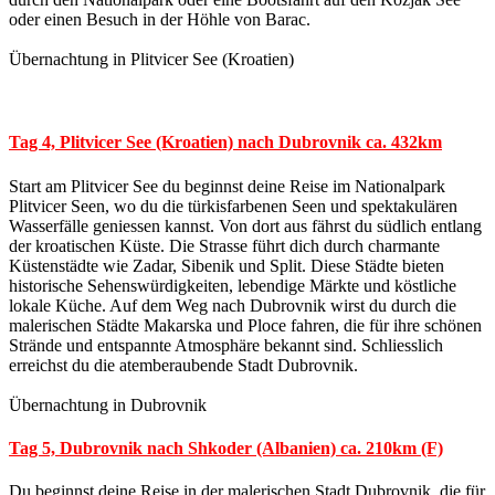
oder einen Besuch in der Höhle von Barac.
Übernachtung in Plitvicer See (Kroatien)
Tag 4, Plitvicer See (Kroatien) nach Dubrovnik ca. 432km
Start am Plitvicer See du beginnst deine Reise im Nationalpark
Plitvicer Seen, wo du die türkisfarbenen Seen und spektakulären
Wasserfälle geniessen kannst. Von dort aus fährst du südlich entlang
der kroatischen Küste. Die Strasse führt dich durch charmante
Küstenstädte wie Zadar, Sibenik und Split. Diese Städte bieten
historische Sehenswürdigkeiten, lebendige Märkte und köstliche
lokale Küche. Auf dem Weg nach Dubrovnik wirst du durch die
malerischen Städte Makarska und Ploce fahren, die für ihre schönen
Strände und entspannte Atmosphäre bekannt sind. Schliesslich
erreichst du die atemberaubende Stadt Dubrovnik.
Übernachtung in Dubrovnik
Tag 5, Dubrovnik nach Shkoder (Albanien) ca. 210km (F)
Du beginnst deine Reise in der malerischen Stadt Dubrovnik, die für