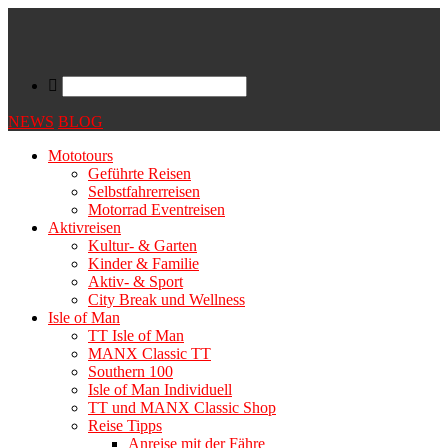
NEWS
BLOG
Mototours
Geführte Reisen
Selbstfahrerreisen
Motorrad Eventreisen
Aktivreisen
Kultur- & Garten
Kinder & Familie
Aktiv- & Sport
City Break und Wellness
Isle of Man
TT Isle of Man
MANX Classic TT
Southern 100
Isle of Man Individuell
TT und MANX Classic Shop
Reise Tipps
Anreise mit der Fähre