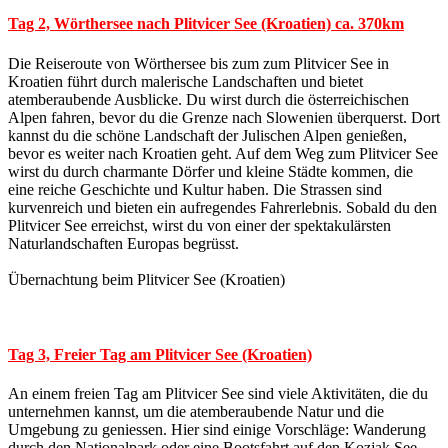
Tag 2, Wörthersee nach Plitvicer See (Kroatien) ca. 370km
Die Reiseroute von Wörthersee bis zum zum Plitvicer See in
Kroatien führt durch malerische Landschaften und bietet
atemberaubende Ausblicke. Du wirst durch die österreichischen
Alpen fahren, bevor du die Grenze nach Slowenien überquerst. Dort
kannst du die schöne Landschaft der Julischen Alpen genießen,
bevor es weiter nach Kroatien geht. Auf dem Weg zum Plitvicer See
wirst du durch charmante Dörfer und kleine Städte kommen, die
eine reiche Geschichte und Kultur haben. Die Strassen sind
kurvenreich und bieten ein aufregendes Fahrerlebnis. Sobald du den
Plitvicer See erreichst, wirst du von einer der spektakulärsten
Naturlandschaften Europas begrüsst.
Übernachtung beim Plitvicer See (Kroatien)
Tag 3, Freier Tag am Plitvicer See (Kroatien)
An einem freien Tag am Plitvicer See sind viele Aktivitäten, die du
unternehmen kannst, um die atemberaubende Natur und die
Umgebung zu geniessen. Hier sind einige Vorschläge: Wanderung
durch den Nationalpark oder eine Bootsfahrt auf den Kozjak See