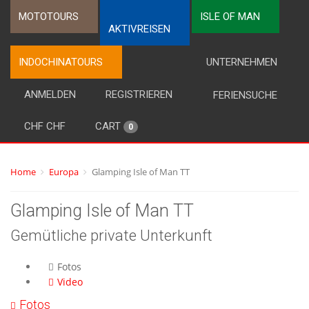
MOTOTOURS
ISLE OF MAN
AKTIVREISEN
INDOCHINATOURS
UNTERNEHMEN
ANMELDEN
REGISTRIEREN
FERIENSUCHE
CHF CHF
CART
0
Home
Europa
Glamping Isle of Man TT
Glamping Isle of Man TT
Gemütliche private Unterkunft
Fotos
Video
Fotos