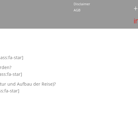
Disclaimer
+
AGB
i
ass:fa-star]
erden?
ss:fa-star]
ktur und Aufbau der Reise)?
s:fa-star]