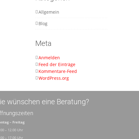
Allgemein
Blog
Meta
Anmelden
Feed der Einträge
Kommentare-Feed
WordPress.org
ie wünschen eine Beratung?
ffnungszeiten
ntag – Freitag
.00 – 12.00 Uhr
.00 – 17.00 Uhr