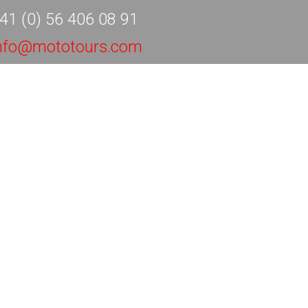
41 (0) 56 406 08 91
nfo@mototours.com