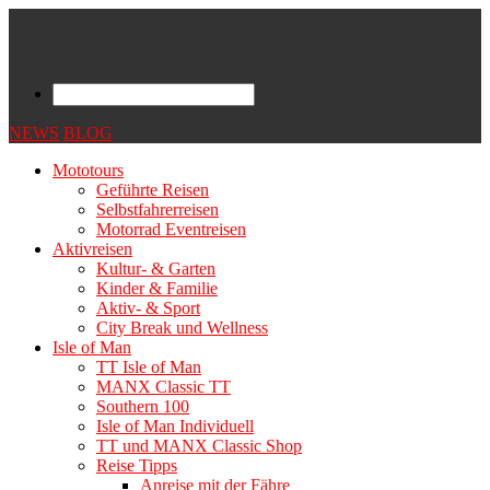
NEWS
BLOG
Mototours
Geführte Reisen
Selbstfahrerreisen
Motorrad Eventreisen
Aktivreisen
Kultur- & Garten
Kinder & Familie
Aktiv- & Sport
City Break und Wellness
Isle of Man
TT Isle of Man
MANX Classic TT
Southern 100
Isle of Man Individuell
TT und MANX Classic Shop
Reise Tipps
Anreise mit der Fähre