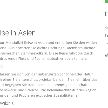
I
K
ise in Asien
Te
tour Mondulkiri Reise in Asien und entdecken Sie den wilden
E
ondulkiri erwarten Sie dichte Dschungel, atemberaubende
heimischen Stammesvölkern. Diese Reise führt Sie durch
W
indruckende Flora und Fauna hautnah erleben können.
en
assen Sie sich von der unberührten Schönheit der Natur
ch eines Elefantenschutzprojekts, bei dem Sie mehr über das
kiri begegnen Sie traditionellen Stammesgemeinschaften
Lebensweise und Bräuche. Die Kolonialarchitektur der Region
unden und Probieren exotischer Spezialitäten ein.
Wildnis