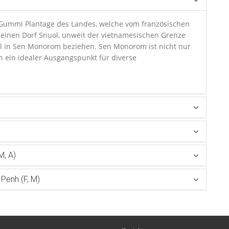
 Gummi Plantage des Landes, welche vom französischen
leinen Dorf Snuol, unweit der vietnamesischen Grenze
tel in Sen Monorom beziehen. Sen Monorom ist nicht nur
ch ein idealer Ausgangspunkt für diverse
M, A)
enh (F, M)