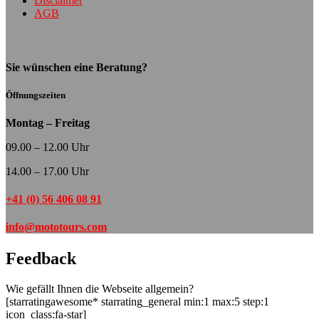
Disclaimer
AGB
Sie wünschen eine Beratung?
Öffnungszeiten
Montag – Freitag
09.00 – 12.00 Uhr
14.00 – 17.00 Uhr
+41 (0) 56 406 08 91
info@mototours.com
Feedback
Wie gefällt Ihnen die Webseite allgemein?
[starratingawesome* starrating_general min:1 max:5 step:1
icon_class:fa-star]