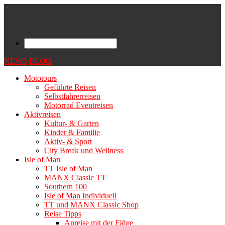
NEWS
BLOG
Mototours
Geführte Reisen
Selbstfahrerreisen
Motorrad Eventreisen
Aktivreisen
Kultur- & Garten
Kinder & Familie
Aktiv- & Sport
City Break und Wellness
Isle of Man
TT Isle of Man
MANX Classic TT
Southern 100
Isle of Man Individuell
TT und MANX Classic Shop
Reise Tipps
Anreise mit der Fähre