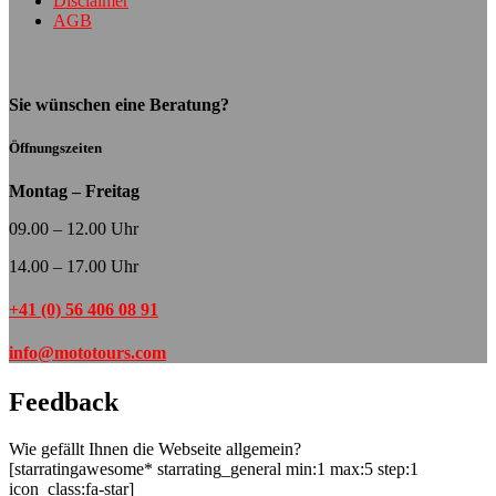
Disclaimer
AGB
Sie wünschen eine Beratung?
Öffnungszeiten
Montag – Freitag
09.00 – 12.00 Uhr
14.00 – 17.00 Uhr
+41 (0) 56 406 08 91
info@mototours.com
Feedback
Wie gefällt Ihnen die Webseite allgemein?
[starratingawesome* starrating_general min:1 max:5 step:1
icon_class:fa-star]