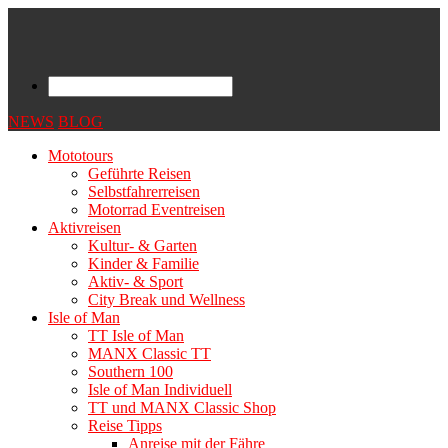
NEWS
BLOG
Mototours
Geführte Reisen
Selbstfahrerreisen
Motorrad Eventreisen
Aktivreisen
Kultur- & Garten
Kinder & Familie
Aktiv- & Sport
City Break und Wellness
Isle of Man
TT Isle of Man
MANX Classic TT
Southern 100
Isle of Man Individuell
TT und MANX Classic Shop
Reise Tipps
Anreise mit der Fähre