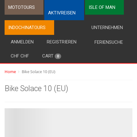
MOTOTOURS
ISLE OF MAN
AKTIVREISEN
INDOCHINATOURS
UNTERNEHMEN
ANMELDEN
REGISTRIEREN
FERIENSUCHE
CHF CHF
CART
0
Home
Bike Solace 10 (EU)
Bike Solace 10 (EU)