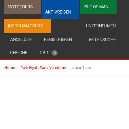
MOTOTOURS
ISLE OF MAN
AKTIVREISEN
INDOCHINATOURS
UNTERNEHMEN
ANMELDEN
REGISTRIEREN
FERIENSUCHE
CHF CHF
CART
0
Home
Park Hyatt Paris-Vendome
Junior Suite